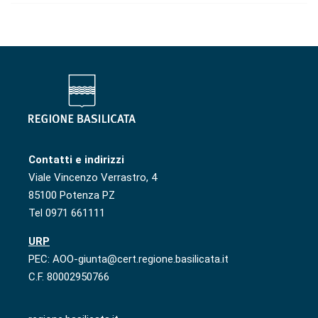
Contatti e indirizzi
Viale Vincenzo Verrastro, 4
85100 Potenza PZ
Tel 0971 661111
URP
PEC: AOO-giunta@cert.regione.basilicata.it
C.F. 80002950766