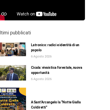
ltimi pubblicati
Latronico: radici e identità di un
popolo
6 Agosto 2026
Cicala: vivaistica forestale, nuova
opportunità
6 Agosto 2026
A Sant’Arcangelo la “Notte Gialla
Coldiretti”