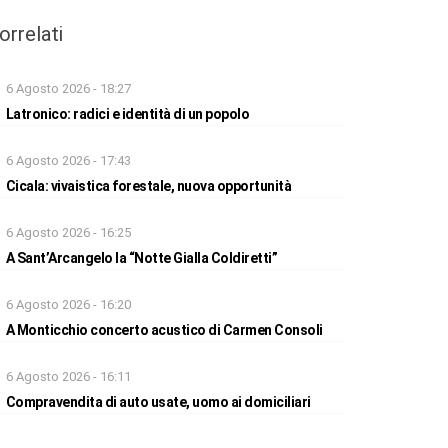
orrelati
6 Agosto 2026 - 18:27
Latronico: radici e identità di un popolo
6 Agosto 2026 - 17:43
Cicala: vivaistica forestale, nuova opportunità
6 Agosto 2026 - 16:25
A Sant’Arcangelo la “Notte Gialla Coldiretti”
6 Agosto 2026 - 16:20
A Monticchio concerto acustico di Carmen Consoli
6 Agosto 2026 - 16:11
Compravendita di auto usate, uomo ai domiciliari