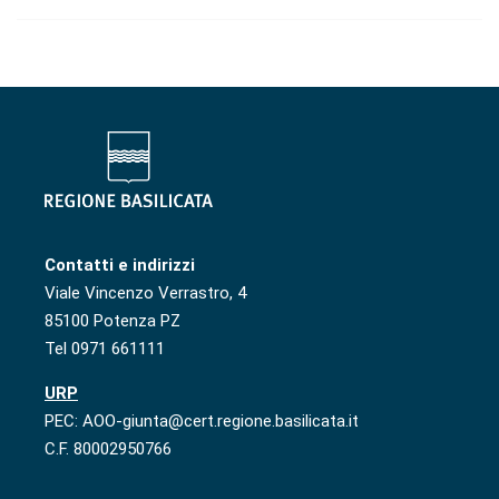
Contatti e indirizzi
Viale Vincenzo Verrastro, 4
85100 Potenza PZ
Tel 0971 661111
URP
PEC: AOO-giunta@cert.regione.basilicata.it
C.F. 80002950766