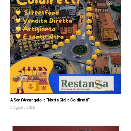
A Sant’Arcangelo la “Notte Gialla Coldiretti”
6 Agosto 2026