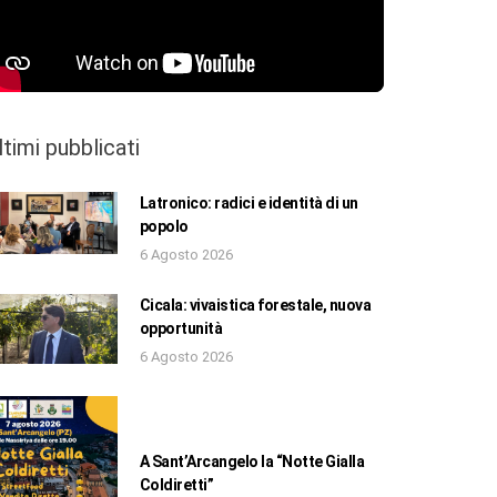
ltimi pubblicati
Latronico: radici e identità di un
popolo
6 Agosto 2026
Cicala: vivaistica forestale, nuova
opportunità
6 Agosto 2026
A Sant’Arcangelo la “Notte Gialla
Coldiretti”