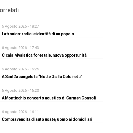
orrelati
6 Agosto 2026 - 18:27
Latronico: radici e identità di un popolo
6 Agosto 2026 - 17:43
Cicala: vivaistica forestale, nuova opportunità
6 Agosto 2026 - 16:25
A Sant’Arcangelo la “Notte Gialla Coldiretti”
6 Agosto 2026 - 16:20
A Monticchio concerto acustico di Carmen Consoli
6 Agosto 2026 - 16:11
Compravendita di auto usate, uomo ai domiciliari