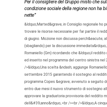
Per il consigliere del Gruppo misto che su
condizione sociale della regione non ha bis
nette”
&ldquo;Marted&igrave; in Consiglio regionale ho 
trovare le risorse necessarie per far partire il r
di giugno. Mozione non discussa perch&eacute; al
(sbagliando) per la discussione immediata&rdquo;.
Romaniello (Gm) ricordando che &ldquo;il reddito 
ed inserito nel programma del centro sinistra nel
/>&ldquo;Una scelta &ndash; aggiunge Romaniello 
settembre 2015 garantendo il sostegno al reddito
programma Copes &egrave; avvenuto a seguito del
entro due mesi il nuovo strumento di sostegno all
approvare la graduatoria provvisoria del reddito m
dell&#39;anno&rdquo;.<br /><br />&ldquo;A cinque