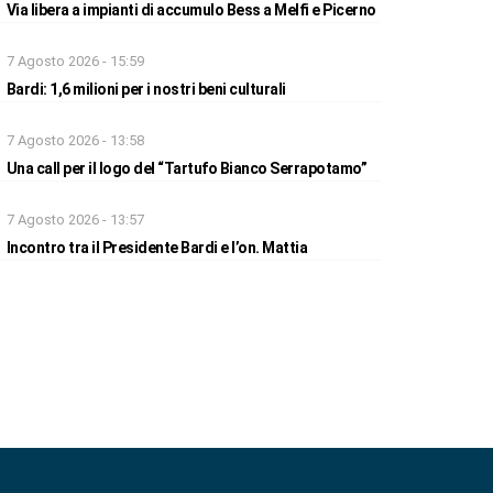
Via libera a impianti di accumulo Bess a Melfi e Picerno
7 Agosto 2026 - 15:59
Bardi: 1,6 milioni per i nostri beni culturali
7 Agosto 2026 - 13:58
Una call per il logo del “Tartufo Bianco Serrapotamo”
7 Agosto 2026 - 13:57
Incontro tra il Presidente Bardi e l’on. Mattia