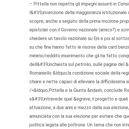
– Pittella non rispetta gli impegni assunti in Consig
l&#39;invenzione della maggioranza istituzionale c
scopre, anche a seguito della prima mozione propo
epistolari con il Governo nazionale (amico?) e sc
chiedere un tavolo nazionale su Eni e poi al sott
su che fine hanno fatto le risorse della card benzi
minimo/reddito inserimento che gli ha fatto conquis
dell&#39;inchiesta sul petrolio, sulle pagine del 
Romaniello &ldquo;la condizione sociale della regi
chiare e nette capaci di alleviare la difficilissima
/>&ldquo;Pittella e la Giunta &ndash; conclude Ro
s&#39;intravede qual &egrave; il progetto e quali 
attuazione, a due anni e mezzo dalla sua elezione,
annunciata con la sua elezione per evitare che qu
politica legata alle poltrone. Un tema che non int