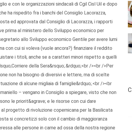
lio e con le organizzazioni sindacali di Cgil Cisl Uil e dopo
he ha rispedito fra i banchi del Consiglio Lacorazza,
sta ed approvata dal Consiglio di Lacorazza, i rapporti
rive prima al ministero dello Sviluppo economico per
osegretario allo Sviluppo economico Gentile per avere lumi
na con cui si voleva (vuole ancora?) finanziare il reddito
tare i titoli, anche se a caratteri minori rispetto a quelli
&lsquo;Corriere della Sera&rsquo;.&rdquo;<br /><br />Per
one non ha bisogno di diversivi e lettere, ma di scelte
 situazione di alcune migliaia di famiglie&rdquo;.<br /><br
C
maniello – vengano in Consiglio a spiegare, visto che non
sono le priorit&agrave; e le risorse con cui dare
 al progetto di rivoluzione copernicana per la Basilicata
esta si concretizzi solo con il cambio di maggioranza
eressa alle persone in carne ad ossa della nostra regione