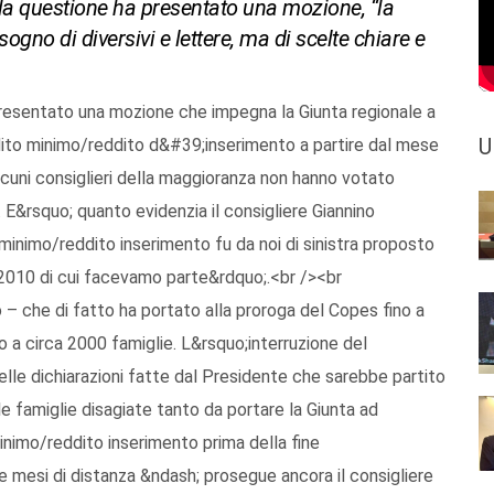
lla questione ha presentato una mozione, “la
ogno di diversivi e lettere, ma di scelte chiare e
presentato una mozione che impegna la Giunta regionale a
U
eddito minimo/reddito d&#39;inserimento a partire dal mese
cuni consiglieri della maggioranza non hanno votato
 E&rsquo; quanto evidenzia il consigliere Giannino
minimo/reddito inserimento fu da noi di sinistra proposto
 2010 di cui facevamo parte&rdquo;.<br /><br
– che di fatto ha portato alla proroga del Copes fino a
 a circa 2000 famiglie. L&rsquo;interruzione del
le dichiarazioni fatte dal Presidente che sarebbe partito
e famiglie disagiate tanto da portare la Giunta ad
inimo/reddito inserimento prima della fine
 mesi di distanza &ndash; prosegue ancora il consigliere