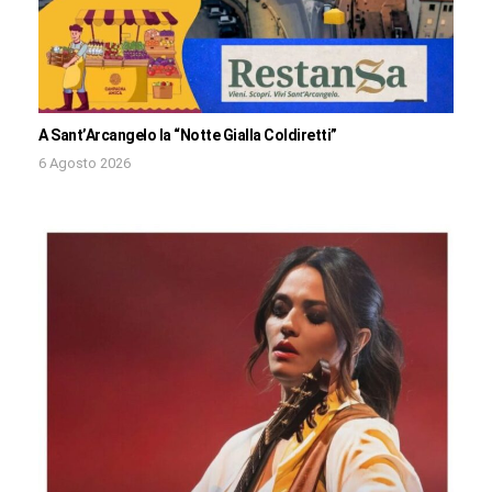
A Sant’Arcangelo la “Notte Gialla Coldiretti”
6 Agosto 2026