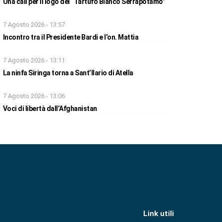
Una call per il logo del “Tartufo Bianco Serrapotamo”
7 Agosto 2026 - 13:57
Incontro tra il Presidente Bardi e l’on. Mattia
7 Agosto 2026 - 13:11
La ninfa Siringa torna a Sant’Ilario di Atella
7 Agosto 2026 - 13:06
Voci di libertà dall’Afghanistan
Link utili