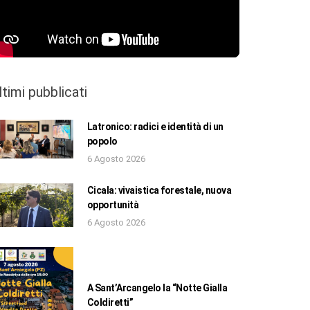
ltimi pubblicati
Latronico: radici e identità di un
popolo
6 Agosto 2026
Cicala: vivaistica forestale, nuova
opportunità
6 Agosto 2026
A Sant’Arcangelo la “Notte Gialla
Coldiretti”