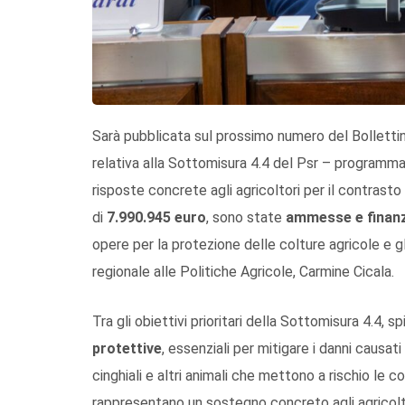
Sarà pubblicata sul prossimo numero del Bollettino
relativa alla Sottomisura 4.4 del Psr – programma
risposte concrete agli agricoltori per il contras
di
7.990.945 euro
, sono state
ammesse e finan
opere per la protezione delle colture agricole e g
regionale alle Politiche Agricole, Carmine Cicala.
Tra gli obiettivi prioritari della Sottomisura 4.4, s
protettive
, essenziali per mitigare i danni causati
cinghiali e altri animali che mettono a rischio le c
rappresentano un sostegno concreto agli agricolto