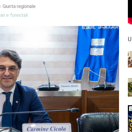
e:
Giunta regionale
ari e forestali
U