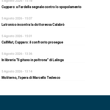
5 Agosto 2026 - 15:18
Cupparo: a Fardella segnale contro lo spopolamento
5 Agosto 2026 - 15:07
Latronico incontra la dottoressa Calabrò
5 Agosto 2026 - 15:01
CallMat, Cupparo: il confronto prosegue
5 Agosto 2026 - 13:36
In libreria “Il gitano in poltrona” di Lalinga
5 Agosto 2026 - 13:14
Moliterno, l’opera di Marcello Tedesco