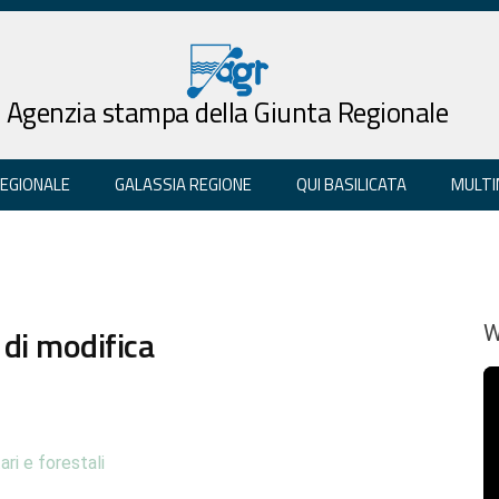
Agenzia stampa della Giunta Regionale
REGIONALE
GALASSIA REGIONE
QUI BASILICATA
MULTI
di modifica
W
ari e forestali