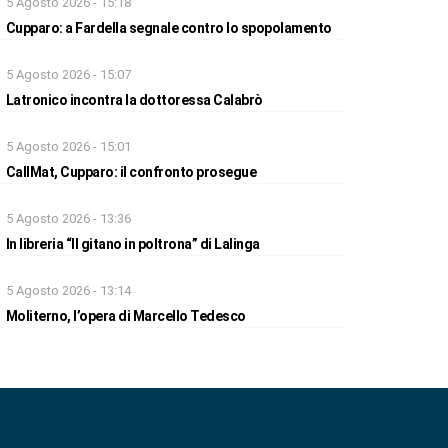
5 Agosto 2026 - 15:18
Cupparo: a Fardella segnale contro lo spopolamento
5 Agosto 2026 - 15:07
Latronico incontra la dottoressa Calabrò
5 Agosto 2026 - 15:01
CallMat, Cupparo: il confronto prosegue
5 Agosto 2026 - 13:36
In libreria “Il gitano in poltrona” di Lalinga
5 Agosto 2026 - 13:14
Moliterno, l’opera di Marcello Tedesco