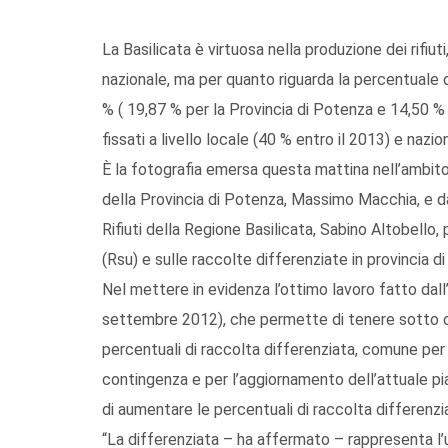
La Basilicata è virtuosa nella produzione dei rifiu
nazionale, ma per quanto riguarda la percentuale 
% ( 19,87 % per la Provincia di Potenza e 14,50 % 
fissati a livello locale (40 % entro il 2013) e nazio
È la fotografia emersa questa mattina nell’ambi
della Provincia di Potenza, Massimo Macchia, e da
Rifiuti della Regione Basilicata, Sabino Altobello, p
(Rsu) e sulle raccolte differenziate in provincia d
Nel mettere in evidenza l’ottimo lavoro fatto dall’O
settembre 2012), che permette di tenere sotto con
percentuali di raccolta differenziata, comune per
contingenza e per l’aggiornamento dell’attuale pi
di aumentare le percentuali di raccolta differenzia 
“La differenziata – ha affermato – rappresenta l’