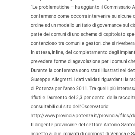
“Le problematiche – ha aggiunto il Commissario 
confermano come occorra intervenire su alcune cri
ordine ad un modello unitario di governance sul cic
parte dei comuni di uno schema di capitolato specia
contenzioso tra comuni e gestori, che si riverbera s
In attesa, infine, del completamento degli impiant
prevedere forme di agevolazione per i comuni che 
Durante la conferenza sono stati illustrati nel det
Giuseppe Allegretti, i dati validati riguardanti la
di Potenza per l’anno 2011. Tra quelli più interessa
rifiuti e l’aumento del 3,3 per cento della raccol
consultabili sul sito dell’Osservatorio:
http://www.provincia.potenza.it/provincia/fi
Il dirigente provinciale del settore Antonio Santoro 
rispetto ai due impianti di compost di Venosa e Sa