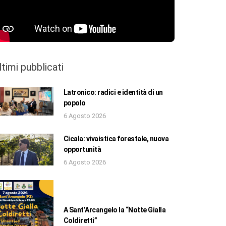
ltimi pubblicati
Latronico: radici e identità di un
popolo
6 Agosto 2026
Cicala: vivaistica forestale, nuova
opportunità
6 Agosto 2026
A Sant’Arcangelo la “Notte Gialla
Coldiretti”