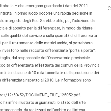
Altobello – che emergono guardando i dati del 2011
C
ticità. In primo luogo occorre una rapida decisione in
lo integrato degli Rsu. Sarebbe utile, poi, l’adozione da
le di appalto per la differenziata, in modo da ridurre il
ulla qualità del servizio e sulla quantità di differenziata.
i per il trattamento delle matrici umide, si potrebbero
investono nelle raccolte differenziate “porta a porta””.
taglio, dal responsabile dell’Osservatorio provinciale
 raccolta differenziata effettuata dai comuni della Provincia
nti: la riduzione di 10 mila tonnellate della produzione dei
ta differenziata rispetto al 2010. Le informazioni sono
les/docs/12/50/52/DOCUMENT_FILE_125052.pdf.
ha infine illustrato ai giornalisti lo stato dell’arte
ntarcangelo, da realizzarsi nell’ambito dell’intesa