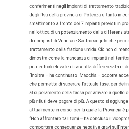
conferimenti negli impianti di trattamento tradizi
degli Rsu della provincia di Potenza e tanto in co
smaltimento a fronte dei 7 impianti previsti in pr
nell’ottica di un potenziamento della differenziata
di compost di Venosa e Santarcangelo che permet
trattamento della frazione umida. Ciò non di meno,
dimostra come la mancanza di impianti nel territor
percentuali elevate di raccolta differenziata e, du
“Inoltre – ha continuato Macchia – occorre accele
che permetta di superare l’attuale fase, per defini
al superamento della tassa per arrivare a quello de
più rifiuti deve pagare di più. A questo si aggiunge
attualmente in corso, per la quale la Provincia è p
“Non affrontare tali temi – ha concluso il vicepr
comportare conseguenze negative gravi sull’inter