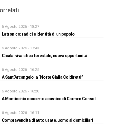
orrelati
6 Agosto 2026 - 18:27
Latronico: radici e identità di un popolo
6 Agosto 2026 - 17:43
Cicala: vivaistica forestale, nuova opportunità
6 Agosto 2026 - 16:25
A Sant’Arcangelo la “Notte Gialla Coldiretti”
6 Agosto 2026 - 16:20
A Monticchio concerto acustico di Carmen Consoli
6 Agosto 2026 - 16:11
Compravendita di auto usate, uomo ai domiciliari