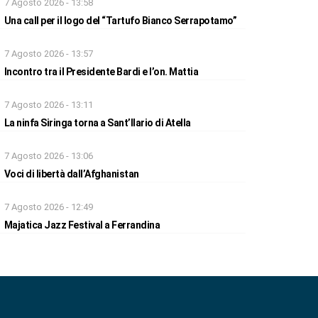
7 Agosto 2026 - 13:58
Una call per il logo del “Tartufo Bianco Serrapotamo”
7 Agosto 2026 - 13:57
Incontro tra il Presidente Bardi e l’on. Mattia
7 Agosto 2026 - 13:11
La ninfa Siringa torna a Sant’Ilario di Atella
7 Agosto 2026 - 13:06
Voci di libertà dall’Afghanistan
7 Agosto 2026 - 12:49
Majatica Jazz Festival a Ferrandina