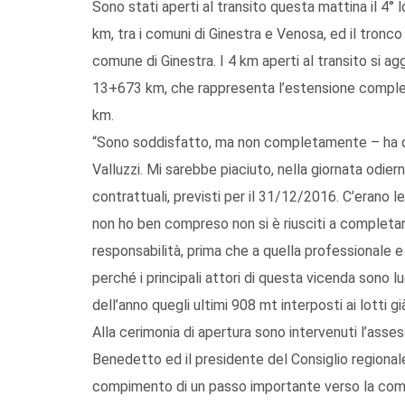
Sono stati aperti al transito questa mattina il 4° 
km, tra i comuni di Ginestra e Venosa, ed il tronco 
comune di Ginestra. I 4 km aperti al transito si agg
13+673 km, che rappresenta l’estensione compless
km.
“Sono soddisfatto, ma non completamente – ha dic
Valluzzi. Mi sarebbe piaciuto, nella giornata odiern
contrattuali, previsti per il 31/12/2016. C’erano le
non ho ben compreso non si è riusciti a completare 
responsabilità, prima che a quella professionale e 
perché i principali attori di questa vicenda sono l
dell’anno quegli ultimi 908 mt interposti ai lotti gi
Alla cerimonia di apertura sono intervenuti l’asses
Benedetto ed il presidente del Consiglio regional
compimento di un passo importante verso la comple