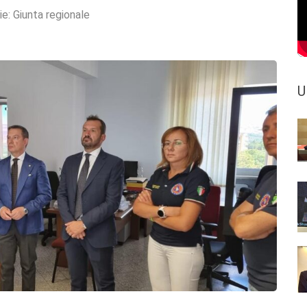
ie:
Giunta regionale
U