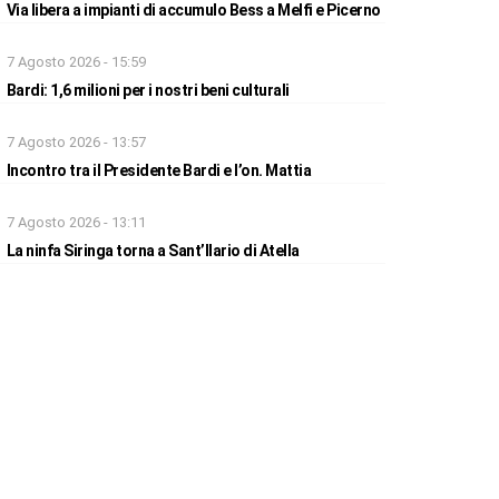
Via libera a impianti di accumulo Bess a Melfi e Picerno
7 Agosto 2026 - 15:59
Bardi: 1,6 milioni per i nostri beni culturali
7 Agosto 2026 - 13:57
Incontro tra il Presidente Bardi e l’on. Mattia
7 Agosto 2026 - 13:11
La ninfa Siringa torna a Sant’Ilario di Atella