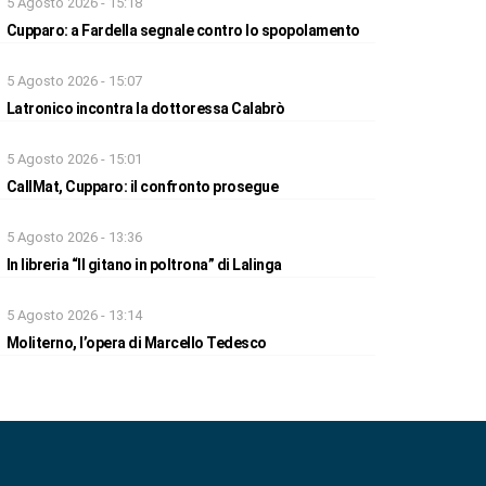
5 Agosto 2026 - 15:18
Cupparo: a Fardella segnale contro lo spopolamento
5 Agosto 2026 - 15:07
Latronico incontra la dottoressa Calabrò
5 Agosto 2026 - 15:01
CallMat, Cupparo: il confronto prosegue
5 Agosto 2026 - 13:36
In libreria “Il gitano in poltrona” di Lalinga
5 Agosto 2026 - 13:14
Moliterno, l’opera di Marcello Tedesco