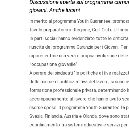
Discussione aperta sul programma comunit
giovani. Anche lucani
In merito al programma Youth Guarantee, promosso
tavolo preparatorio in Regione, Cgil, Cisl e Uil r
le parti sociali hanno evidenziato tutte le critici
riuscita del programma Garanzia per i Giovani. Pe
rappresentare una vera e propria rivoluzione delle
l'occupazione giovanile”.
A parere dei sindacati “le politiche attive realizz
delle misure di politica attiva del lavoro, si sono 
formazione professionale privata, determinando in
accompagnamento al lavoro che hanno avuto scarsi
risorse spese. Il programma Youth Guarantee fa pr
Svezia, Finlandia, Austria e Olanda, dove sono sta
coordinamento tra sistemi educativi e servizi per l