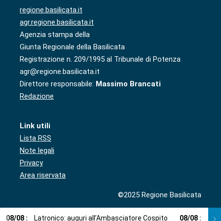
regione.basilicata.it
agr.regione.basilicata.it
Agenzia stampa della
Giunta Regionale della Basilicata
Registrazione n. 209/1995 al Tribunale di Potenza
agr@regione.basilicata.it
Direttore responsabile:
Massimo Brancati
Redazione
Link utili
Lista RSS
Note legali
Privacy
Area riservata
©2025 Regione Basilicata
08
/
08
:
Latronico: auguri all’Ambasciatore Cospito
08
/
08
:
Cosp