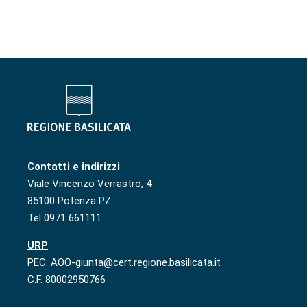
Contatti e indirizzi
Viale Vincenzo Verrastro, 4
85100 Potenza PZ
Tel 0971 661111
URP
PEC: AOO-giunta@cert.regione.basilicata.it
C.F. 80002950766