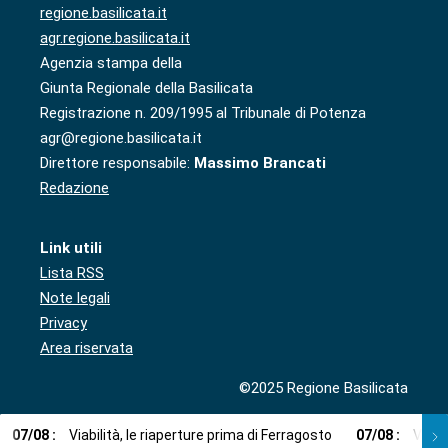
regione.basilicata.it
agr.regione.basilicata.it
Agenzia stampa della
Giunta Regionale della Basilicata
Registrazione n. 209/1995 al Tribunale di Potenza
agr@regione.basilicata.it
Direttore responsabile:
Massimo Brancati
Redazione
Link utili
Lista RSS
Note legali
Privacy
Area riservata
©2025 Regione Basilicata
07
/
08
:
Viabilità, le riaperture prima di Ferragosto
07
/
08
:
Via l