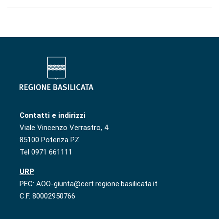
Contatti e indirizzi
Viale Vincenzo Verrastro, 4
85100 Potenza PZ
Tel 0971 661111
URP
PEC: AOO-giunta@cert.regione.basilicata.it
C.F. 80002950766