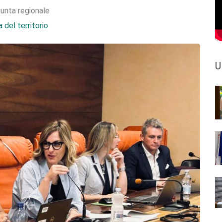
iunta regionale
 del territorio
U