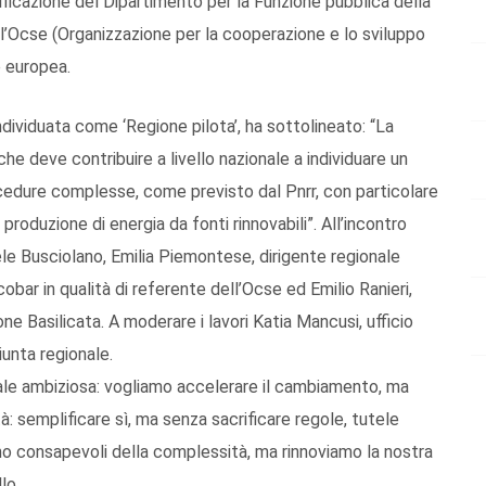
lificazione del Dipartimento per la Funzione pubblica della
ll’Ocse (Organizzazione per la cooperazione e lo sviluppo
 europea.
ndividuata come ‘Regione pilota’, ha sottolineato: “La
he deve contribuire a livello nazionale a individuare un
ocedure complesse, come previsto dal Pnrr, con particolare
 produzione di energia da fonti rinnovabili”. All’incontro
ele Busciolano, Emilia Piemontese, dirigente regionale
cobar in qualità di referente dell’Ocse ed Emilio Ranieri,
 Basilicata. A moderare i lavori Katia Mancusi, ufficio
unta regionale.
rale ambiziosa: vogliamo accelerare il cambiamento, ma
 semplificare sì, ma senza sacrificare regole, tutele
mo consapevoli della complessità, ma rinnoviamo la nostra
lo.