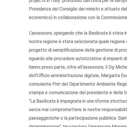
projects in Italy’ promosso dall’Unità per la semp
Presidenza del Consiglio dei ministri e attuato da
economico) in collaborazione con la Commissione
L’assessore, spiegando che la Basilicata è stata i
nostra regione è stata selezionata quale regione c
progetto di semplificazione della gestione di pr
riguardo alle procedure autorizzative di impianti di
hanno preso parte, oltre all’assessore, il Dg Mich
dell’Ufficio amministrazione digitale, Margarita Es
consulente Pnrr del Dipartimento Ambiente Regione
stampa e comunicazione del presidente e della Gi
“La Basilicata è impegnata in una riforma struttu
senza mai compromettere le nostre responsabilità:
paesaggistiche o la partecipazione pubblica. Sia
determinazione”, ha concluso l’assessore Mongiel