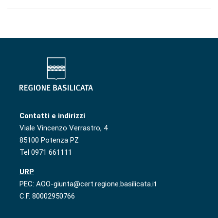
Contatti e indirizzi
Viale Vincenzo Verrastro, 4
85100 Potenza PZ
Tel 0971 661111
URP
PEC: AOO-giunta@cert.regione.basilicata.it
C.F. 80002950766