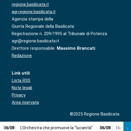
regione.basilicata.it
agr.regione.basilicata.it
Agenzia stampa della
Giunta Regionale della Basilicata
Registrazione n. 209/1995 al Tribunale di Potenza
agr@regione.basilicata.it
Direttore responsabile:
Massimo Brancati
Redazione
Link utili
Lista RSS
Note legali
Privacy
Area riservata
©2025 Regione Basilicata
06
/
08
:
L’Orchestra che promuove la “lucanità”
06
/
08
:
I lucani