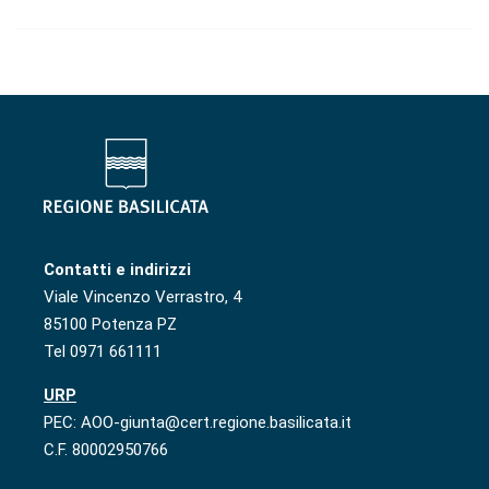
Contatti e indirizzi
Viale Vincenzo Verrastro, 4
85100 Potenza PZ
Tel 0971 661111
URP
PEC: AOO-giunta@cert.regione.basilicata.it
C.F. 80002950766