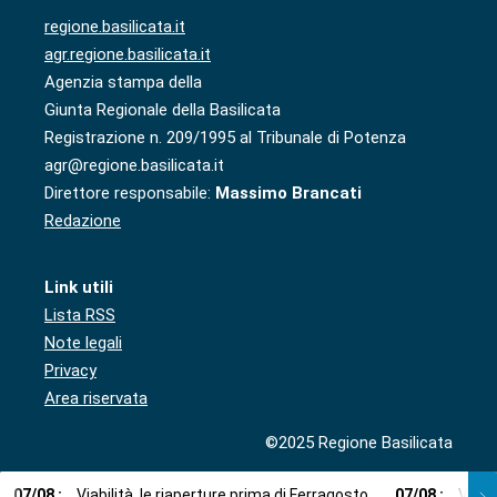
regione.basilicata.it
agr.regione.basilicata.it
Agenzia stampa della
Giunta Regionale della Basilicata
Registrazione n. 209/1995 al Tribunale di Potenza
agr@regione.basilicata.it
Direttore responsabile:
Massimo Brancati
Redazione
Link utili
Lista RSS
Note legali
Privacy
Area riservata
©2025 Regione Basilicata
07
/
08
:
Viabilità, le riaperture prima di Ferragosto
07
/
08
:
Via l