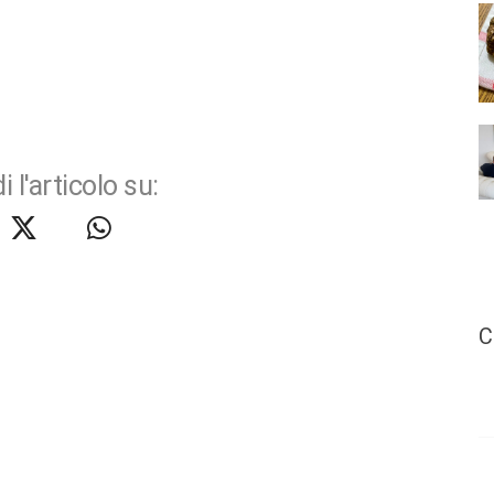
i l'articolo su:
C