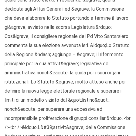
dedicata agli Affari Generali ed &egrave; la Commissione
che deve elaborare lo Statuto portando a termine il lavoro
gi&agrave; avviato nella scorsa Legislatura.&rdquo;
Cos&igrave; il consigliere regionale del Pd Vito Santarsiero
commenta la sua elezione avvenuta ieri. &ldquo;Lo Statuto
della Regione &ndash; aggiunge – &egrave; il riferimento
principale per la sua attivit&agrave; legislativa ed
amministrativa nonch&eacute; la guida per i suoi organi
istituzionali. Lo Statuto &egrave; molto atteso anche per
definire la nuova legge elettorale regionale e superare i
limiti di un modello viziato dal &quot;listino&quot;,
nonch&eacute; per superare una eccessiva ed
incomprensibile proliferazione di gruppi consiliari&rdquo;.<br
/><br />&ldquo;L&#39;attivit&agrave; della Commissione