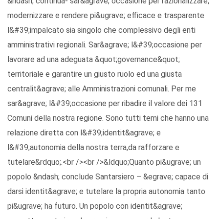
&ndash; continua- sar&agrave; occasione per razionalizzare,
modernizzare e rendere pi&ugrave; efficace e trasparente
l&#39;impalcato sia singolo che complessivo degli enti
amministrativi regionali. Sar&agrave; l&#39;occasione per
lavorare ad una adeguata &quot;governance&quot;
territoriale e garantire un giusto ruolo ed una giusta
centralit&agrave; alle Amministrazioni comunali. Per me
sar&agrave; l&#39;occasione per ribadire il valore dei 131
Comuni della nostra regione. Sono tutti temi che hanno una
relazione diretta con l&#39;identit&agrave; e
l&#39;autonomia della nostra terra,da rafforzare e
tutelare&rdquo;.<br /><br />&ldquo;Quanto pi&ugrave; un
popolo &ndash; conclude Santarsiero – &egrave; capace di
darsi identit&agrave; e tutelare la propria autonomia tanto
pi&ugrave; ha futuro. Un popolo con identit&agrave;