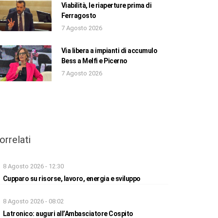
Viabilità, le riaperture prima di
Ferragosto
7 Agosto 2026
Via libera a impianti di accumulo
Bess a Melfi e Picerno
7 Agosto 2026
orrelati
8 Agosto 2026 - 12:30
Cupparo su risorse, lavoro, energia e sviluppo
8 Agosto 2026 - 08:02
Latronico: auguri all’Ambasciatore Cospito