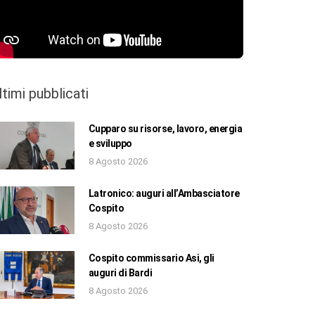
ltimi pubblicati
Cupparo su risorse, lavoro, energia
e sviluppo
8 Agosto 2026
Latronico: auguri all’Ambasciatore
Cospito
8 Agosto 2026
Cospito commissario Asi, gli
auguri di Bardi
8 Agosto 2026