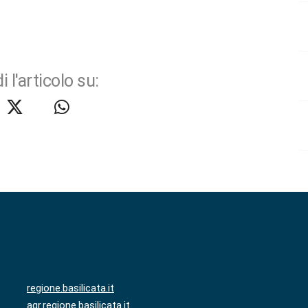
i l'articolo su:
regione.basilicata.it
agr.regione.basilicata.it