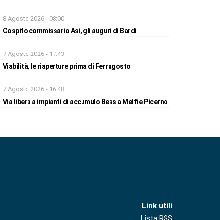
8 Agosto 2026 - 08:00
Cospito commissario Asi, gli auguri di Bardi
7 Agosto 2026 - 17:43
Viabilità, le riaperture prima di Ferragosto
7 Agosto 2026 - 16:48
Via libera a impianti di accumulo Bess a Melfi e Picerno
Link utili
Lista RSS