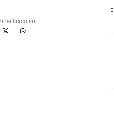
C
i l'articolo su: