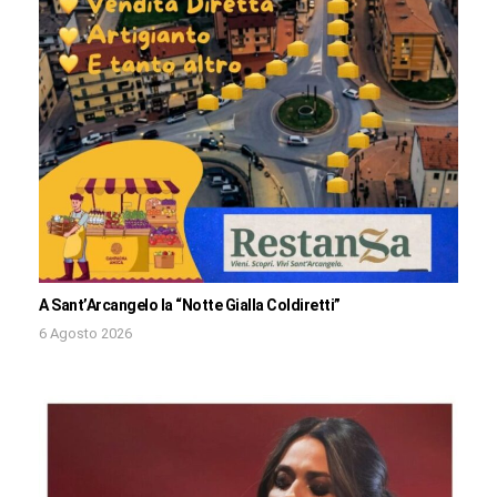
A Sant’Arcangelo la “Notte Gialla Coldiretti”
6 Agosto 2026