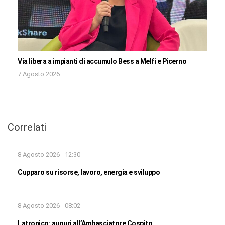
Via libera a impianti di accumulo Bess a Melfi e Picerno
7 Agosto 2026
Correlati
8 Agosto 2026 - 12:30
Cupparo su risorse, lavoro, energia e sviluppo
8 Agosto 2026 - 08:02
Latronico: auguri all’Ambasciatore Cospito