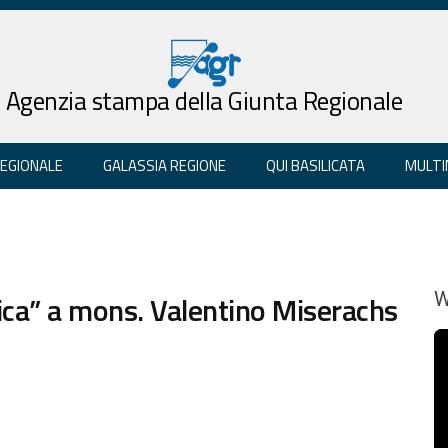
Agenzia stampa della Giunta Regionale
REGIONALE
GALASSIA REGIONE
QUI BASILICATA
MULTI
ica” a mons. Valentino Miserachs
W