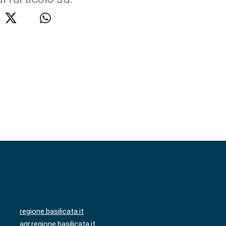
regione.basilicata.it
agr.regione.basilicata.it