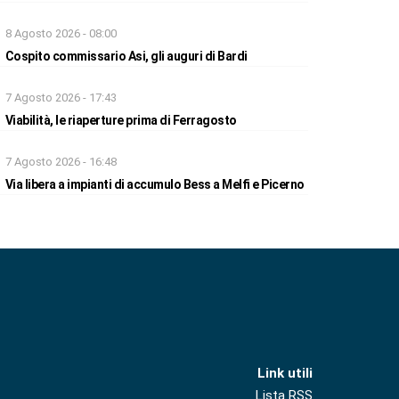
8 Agosto 2026 - 08:00
Cospito commissario Asi, gli auguri di Bardi
7 Agosto 2026 - 17:43
Viabilità, le riaperture prima di Ferragosto
7 Agosto 2026 - 16:48
Via libera a impianti di accumulo Bess a Melfi e Picerno
Link utili
Lista RSS