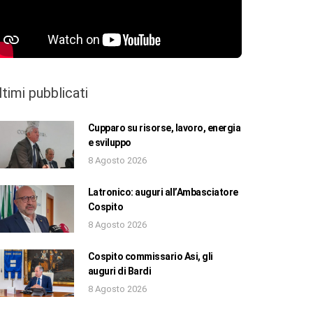
ltimi pubblicati
Cupparo su risorse, lavoro, energia
e sviluppo
8 Agosto 2026
Latronico: auguri all’Ambasciatore
Cospito
8 Agosto 2026
Cospito commissario Asi, gli
auguri di Bardi
8 Agosto 2026