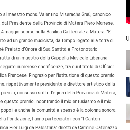
ito al maestro mons. Valentino Miserachs Graü, canonico
, dal Presidente della Provincia di Matera Piero Marrese,
24 maggio scorso nella Basilica Cattedrale a Matera. “E’
U
o ad un grande musicista, da tempo legato alla terra di
nché Prelato d’Onore di Sua Santità e Protonotario
tratta di un maestro della Cappella Musicale Liberiana
eguito numerose onorificenze, tra cui il titolo di Officier
ica Francese. Ringrazio per l’istituzione di questo premio
one, rispettivamente presidente e direttore artistico della
premio, consesso sotto l’egida della Provincia di Matera,
 questo premio, incontrando il mio entusiasmo e il mio
 i popoli e anche le comunità e spesso è la colonna sonora
ella Fondazione, hanno partecipato i cori “I Cantori
onica Pier Luigi da Palestrina” diretti da Carmine Catenazzo