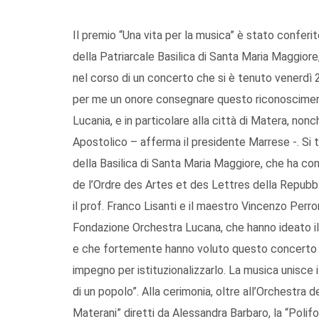
Il premio “Una vita per la musica” è stato confer
della Patriarcale Basilica di Santa Maria Maggiore
nel corso di un concerto che si è tenuto venerdì 
per me un onore consegnare questo riconosciment
Lucania, e in particolare alla città di Matera, no
Apostolico – afferma il presidente Marrese -. Si 
della Basilica di Santa Maria Maggiore, che ha cons
de l’Ordre des Artes et des Lettres della Repubbl
il prof. Franco Lisanti e il maestro Vincenzo Perr
Fondazione Orchestra Lucana, che hanno ideato il 
e che fortemente hanno voluto questo concerto e
impegno per istituzionalizzarlo. La musica unisce
di un popolo”. Alla cerimonia, oltre all’Orchestra d
Materani” diretti da Alessandra Barbaro, la “Polif