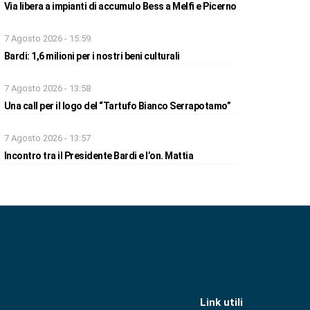
Via libera a impianti di accumulo Bess a Melfi e Picerno
7 Agosto 2026 - 15:59
Bardi: 1,6 milioni per i nostri beni culturali
7 Agosto 2026 - 13:58
Una call per il logo del “Tartufo Bianco Serrapotamo”
7 Agosto 2026 - 13:57
Incontro tra il Presidente Bardi e l’on. Mattia
Link utili