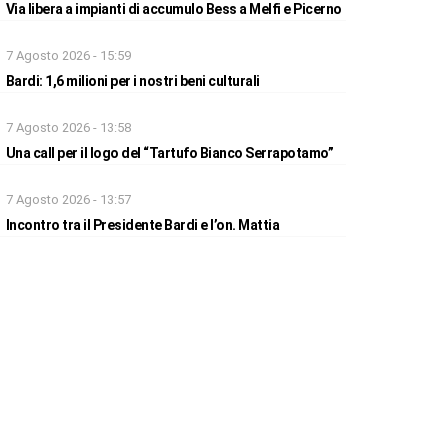
Via libera a impianti di accumulo Bess a Melfi e Picerno
7 Agosto 2026 - 15:59
Bardi: 1,6 milioni per i nostri beni culturali
7 Agosto 2026 - 13:58
Una call per il logo del “Tartufo Bianco Serrapotamo”
7 Agosto 2026 - 13:57
Incontro tra il Presidente Bardi e l’on. Mattia