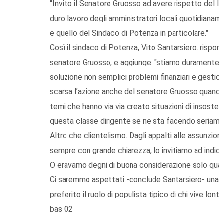
“Invito il Senatore Gruosso ad avere rispetto del la
duro lavoro degli amministratori locali quotidiana
e quello del Sindaco di Potenza in particolare."
Così il sindaco di Potenza, Vito Santarsiero, rispo
senatore Gruosso, e aggiunge: "stiamo duramente l
soluzione non semplici problemi finanziari e gestion
scarsa l’azione anche del senatore Gruosso quan
temi che hanno via via creato situazioni di insosten
questa classe dirigente se ne sta facendo seriam
Altro che clientelismo. Dagli appalti alle assunzi
sempre con grande chiarezza, lo invitiamo ad indic
O eravamo degni di buona considerazione solo qua
Ci saremmo aspettati -conclude Santarsiero- una pa
preferito il ruolo di populista tipico di chi vive lo
bas 02