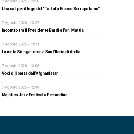
7 Agosto 2026 - 13:58
Una call per il logo del “Tartufo Bianco Serrapotamo”
7 Agosto 2026 - 13:57
Incontro tra il Presidente Bardi e l’on. Mattia
7 Agosto 2026 - 13:11
La ninfa Siringa torna a Sant’Ilario di Atella
7 Agosto 2026 - 13:06
Voci di libertà dall’Afghanistan
7 Agosto 2026 - 12:49
Majatica Jazz Festival a Ferrandina