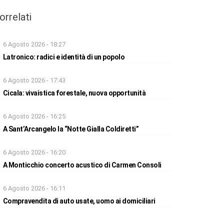
orrelati
6 Agosto 2026 - 18:27
Latronico: radici e identità di un popolo
6 Agosto 2026 - 17:43
Cicala: vivaistica forestale, nuova opportunità
6 Agosto 2026 - 16:25
A Sant’Arcangelo la “Notte Gialla Coldiretti”
6 Agosto 2026 - 16:20
A Monticchio concerto acustico di Carmen Consoli
6 Agosto 2026 - 16:11
Compravendita di auto usate, uomo ai domiciliari