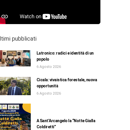
ltimi pubblicati
Latronico: radici e identità di un
popolo
6 Agosto 2026
Cicala: vivaistica forestale, nuova
opportunità
6 Agosto 2026
A Sant’Arcangelo la “Notte Gialla
Coldiretti”