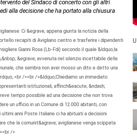
ervento del Sindaco di concerto con gli altri
medi alla decisione che ha portato alla chiusura
lianese. Ci &egrave; appena giunta la notizia della
U
rtello recapiti di Avigliano centro e trasferire i dipendenti
sigliere Gianni Rosa (Lb-Fdi) secondo il quale &ldquo;la
&nbsp; &egrave; avvenuta nel silenzio incettabile delle
comunale, che sembra non aver mosso un dito e detto una
e&rdquo;.<br /><br />&ldquo;Chiediamo un immediato
ppresentanti istituzionali, affinch&eacute; &ndash;
; breve tempo possibile ad una decisione che non trova
ere un ufficio in un Comune di 12.000 abitanti, con
ultimi anni Poste Italiane ci ha abituati a decisioni
re che la comunit&agrave; aviglianese venga scippata
><br />