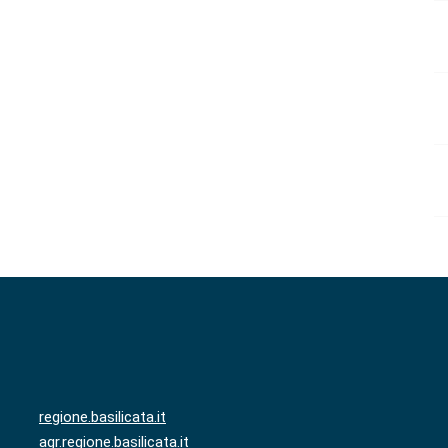
regione.basilicata.it
agr.regione.basilicata.it