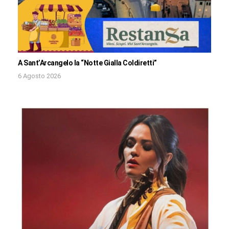
A Sant’Arcangelo la “Notte Gialla Coldiretti”
6 Agosto 2026