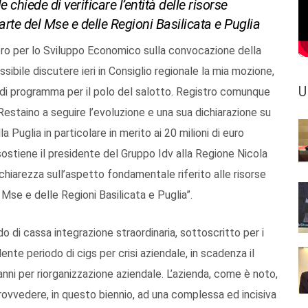
 chiede di verificare l’entità delle risorse
rte del Mse e delle Regioni Basilicata e Puglia
ero per lo Sviluppo Economico sulla convocazione della
ibile discutere ieri in Consiglio regionale la mia mozione,
U
 di programma per il polo del salotto. Registro comunque
Restaino a seguire l’evoluzione e una sua dichiarazione su
 Puglia in particolare in merito ai 20 milioni di euro
 sostiene il presidente del Gruppo Idv alla Regione Nicola
iarezza sull’aspetto fondamentale riferito alle risorse
 Mse e delle Regioni Basilicata e Puglia”.
o di cassa integrazione straordinaria, sottoscritto per i
nte periodo di cigs per crisi aziendale, in scadenza il
nni per riorganizzazione aziendale. L’azienda, come è noto,
provvedere, in questo biennio, ad una complessa ed incisiva