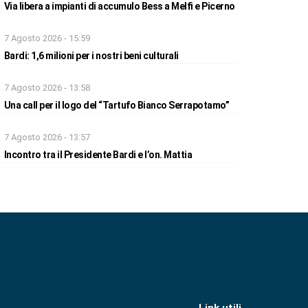
Via libera a impianti di accumulo Bess a Melfi e Picerno
7 Agosto 2026 - 15:59
Bardi: 1,6 milioni per i nostri beni culturali
7 Agosto 2026 - 13:58
Una call per il logo del “Tartufo Bianco Serrapotamo”
7 Agosto 2026 - 13:57
Incontro tra il Presidente Bardi e l’on. Mattia