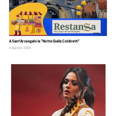
A Sant’Arcangelo la “Notte Gialla Coldiretti”
6 Agosto 2026