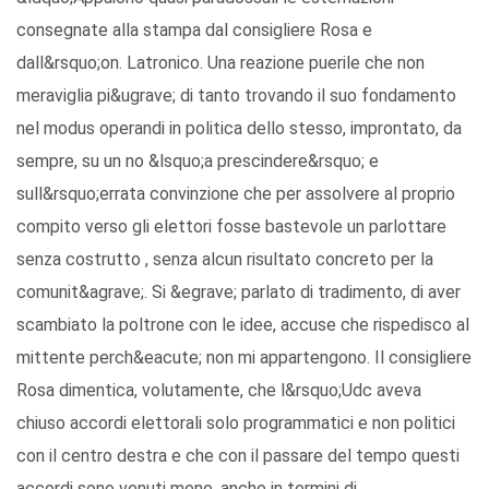
consegnate alla stampa dal consigliere Rosa e
dall&rsquo;on. Latronico. Una reazione puerile che non
meraviglia pi&ugrave; di tanto trovando il suo fondamento
nel modus operandi in politica dello stesso, improntato, da
sempre, su un no &lsquo;a prescindere&rsquo; e
sull&rsquo;errata convinzione che per assolvere al proprio
compito verso gli elettori fosse bastevole un parlottare
senza costrutto , senza alcun risultato concreto per la
comunit&agrave;. Si &egrave; parlato di tradimento, di aver
scambiato la poltrone con le idee, accuse che rispedisco al
mittente perch&eacute; non mi appartengono. Il consigliere
Rosa dimentica, volutamente, che l&rsquo;Udc aveva
chiuso accordi elettorali solo programmatici e non politici
con il centro destra e che con il passare del tempo questi
accordi sono venuti meno, anche in termini di