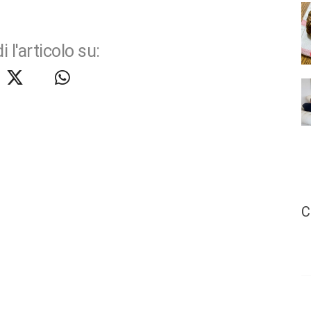
i l'articolo su:
C