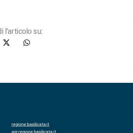
i l'articolo su:
regione.basilicata.it
agr.regione.basilicata.it