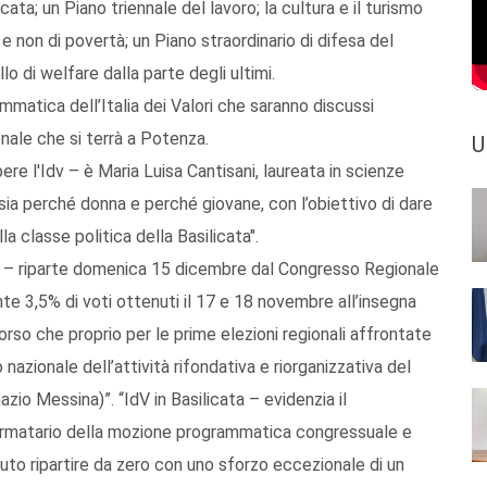
cata; un Piano triennale del lavoro; la cultura e il turismo
e non di povertà; un Piano straordinario di difesa del
o di welfare dalla parte degli ultimi.
mmatica dell’Italia dei Valori che saranno discussi
ale che si terrà a Potenza.
U
ere l'Idv – è Maria Luisa Cantisani, laureata in scienze
sia perché donna e perché giovane, con l’obiettivo di dare
a classe politica della Basilicata".
’Idv – riparte domenica 15 dicembre dal Congresso Regionale
nte 3,5% di voti ottenuti il 17 e 18 novembre all’insegna
rcorso che proprio per le prime elezioni regionali affrontate
nazionale dell’attività rifondativa e riorganizzativa del
zio Messina)”. “IdV in Basilicata – evidenzia il
firmatario della mozione programmatica congressuale e
uto ripartire da zero con uno sforzo eccezionale di un