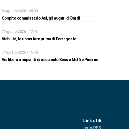
8 Agosto 2026 - 08:00
Cospito commissario Asi, gli auguri di Bardi
7 Agosto 2026 - 17:43
Viabilità, le riaperture prima di Ferragosto
7 Agosto 2026 - 16:48
Via libera a impianti di accumulo Bess a Melfi e Picerno
Link utili
Lista RSS