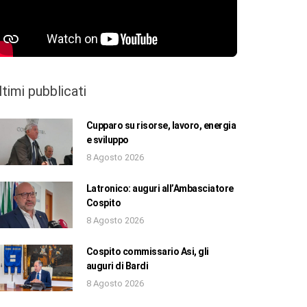
ltimi pubblicati
Cupparo su risorse, lavoro, energia
e sviluppo
8 Agosto 2026
Latronico: auguri all’Ambasciatore
Cospito
8 Agosto 2026
Cospito commissario Asi, gli
auguri di Bardi
8 Agosto 2026