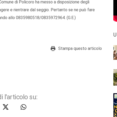
 Comune di Policoro ha messo a disposizione degli
iungere e rientrare dal seggio. Pertanto se ne può fare
fonando allo 0835980518/0835972964. (G.E.)
U
Stampa questo articolo
i l'articolo su: