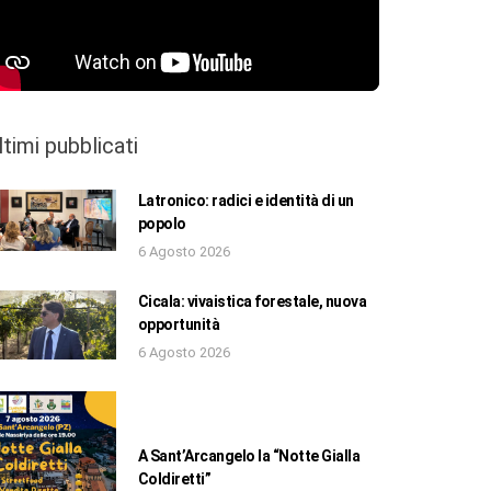
ltimi pubblicati
Latronico: radici e identità di un
popolo
6 Agosto 2026
Cicala: vivaistica forestale, nuova
opportunità
6 Agosto 2026
A Sant’Arcangelo la “Notte Gialla
Coldiretti”