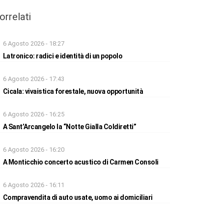
orrelati
6 Agosto 2026 - 18:27
Latronico: radici e identità di un popolo
6 Agosto 2026 - 17:43
Cicala: vivaistica forestale, nuova opportunità
6 Agosto 2026 - 16:25
A Sant’Arcangelo la “Notte Gialla Coldiretti”
6 Agosto 2026 - 16:20
A Monticchio concerto acustico di Carmen Consoli
6 Agosto 2026 - 16:11
Compravendita di auto usate, uomo ai domiciliari