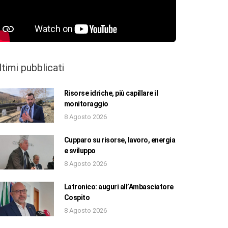
ltimi pubblicati
Risorse idriche, più capillare il
monitoraggio
8 Agosto 2026
Cupparo su risorse, lavoro, energia
e sviluppo
8 Agosto 2026
Latronico: auguri all’Ambasciatore
Cospito
8 Agosto 2026