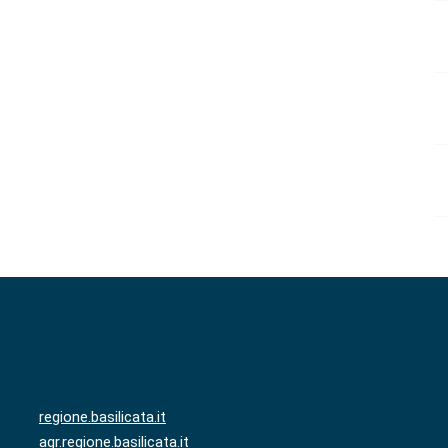
regione.basilicata.it
agr.regione.basilicata.it