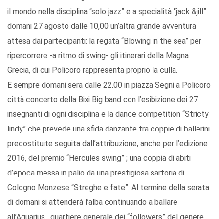
il mondo nella disciplina “solo jazz” e a specialità “jack &jill”
domani 27 agosto dalle 10,00 un’altra grande avventura
attesa dai partecipanti: la regata “Blowing in the sea” per
ripercorrere -a ritmo di swing- gli itinerari della Magna
Grecia, di cui Policoro rappresenta proprio la culla.
E sempre domani sera dalle 22,00 in piazza Segni a Policoro
città concerto della Bixi Big band con l’esibizione dei 27
insegnanti di ogni disciplina e la dance competition “Stricty
lindy” che prevede una sfida danzante tra coppie di ballerini
precostituite seguita dall’attribuzione, anche per l’edizione
2016, del premio “Hercules swing” ; una coppia di abiti
d’epoca messa in palio da una prestigiosa sartoria di
Cologno Monzese “Streghe e fate”. Al termine della serata
di domani si attenderà l’alba continuando a ballare
all’Aquarius , quartiere generale dei “followers” del genere,