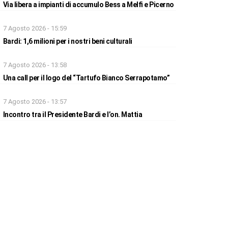
Via libera a impianti di accumulo Bess a Melfi e Picerno
7 Agosto 2026 - 15:59
Bardi: 1,6 milioni per i nostri beni culturali
7 Agosto 2026 - 13:58
Una call per il logo del “Tartufo Bianco Serrapotamo”
7 Agosto 2026 - 13:57
Incontro tra il Presidente Bardi e l’on. Mattia