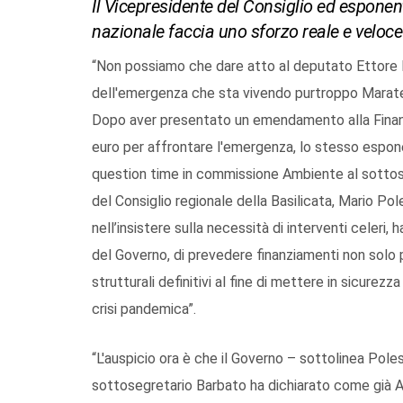
Il Vicepresidente del Consiglio ed esponen
nazionale faccia uno sforzo reale e veloc
“Non possiamo che dare atto al deputato Ettore R
dell'emergenza che sta vivendo purtroppo Maratea
Dopo aver presentato un emendamento alla Finanzi
euro per affrontare l'emergenza, lo stesso espon
question time in commissione Ambiente al sottoseg
del Consiglio regionale della Basilicata, Mario Po
nell’insistere sulla necessità di interventi celeri,
del Governo, di prevedere finanziamenti non solo 
strutturali definitivi al fine di mettere in sicurezz
crisi pandemica”.
“L'auspicio ora è che il Governo – sottolinea Polese 
sottosegretario Barbato ha dichiarato come già Ana