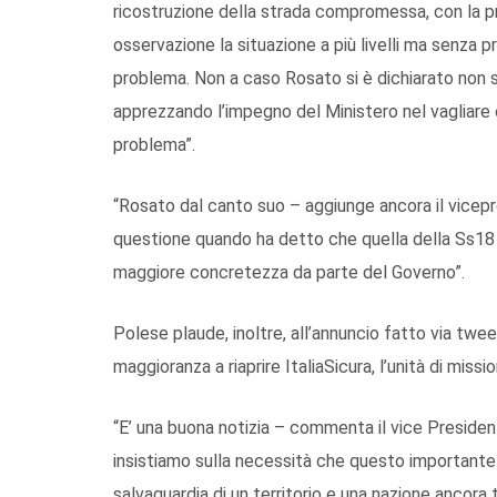
ricostruzione della strada compromessa, con la p
osservazione la situazione a più livelli ma senza
problema. Non a caso Rosato si è dichiarato non 
apprezzando l’impegno del Ministero nel vagliare o
problema”.
“Rosato dal canto suo – aggiunge ancora il vicepr
questione quando ha detto che quella della Ss18 è
maggiore concretezza da parte del Governo”.
Polese plaude, inoltre, all’annuncio fatto via twee
maggioranza a riaprire ItaliaSicura, l’unità di miss
“E’ una buona notizia – commenta il vice Preside
insistiamo sulla necessità che questo importante
salvaguardia di un territorio e una nazione ancora 