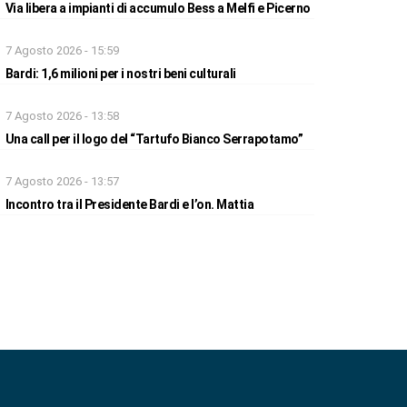
Via libera a impianti di accumulo Bess a Melfi e Picerno
7 Agosto 2026 - 15:59
Bardi: 1,6 milioni per i nostri beni culturali
7 Agosto 2026 - 13:58
Una call per il logo del “Tartufo Bianco Serrapotamo”
7 Agosto 2026 - 13:57
Incontro tra il Presidente Bardi e l’on. Mattia