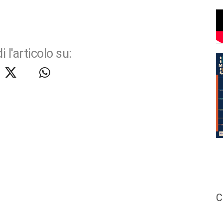
i l'articolo su:
C