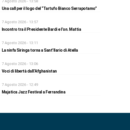
7 Agosto 2026 - 13:58
Una call per il logo del “Tartufo Bianco Serrapotamo”
7 Agosto 2026 - 13:57
Incontro tra il Presidente Bardi e l’on. Mattia
7 Agosto 2026 - 13:11
La ninfa Siringa torna a Sant’Ilario di Atella
7 Agosto 2026 - 13:06
Voci di libertà dall’Afghanistan
7 Agosto 2026 - 12:49
Majatica Jazz Festival a Ferrandina