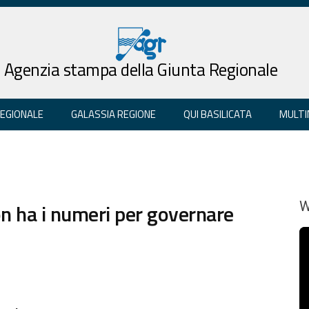
Agenzia stampa della Giunta Regionale
REGIONALE
GALASSIA REGIONE
QUI BASILICATA
MULTI
non ha i numeri per governare
W