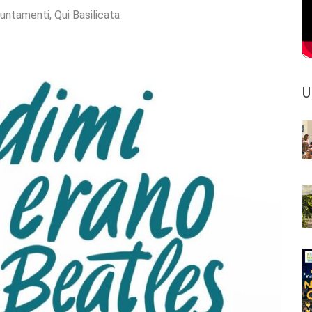
untamenti
,
Qui Basilicata
U