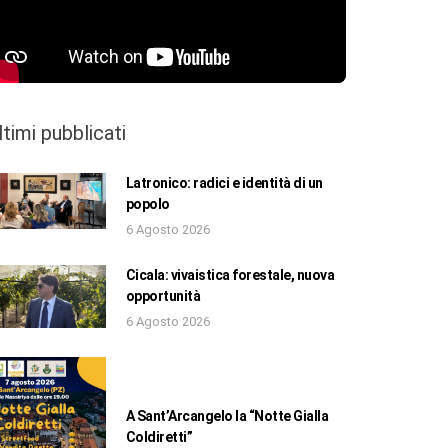
ltimi pubblicati
Latronico: radici e identità di un
popolo
6 Agosto 2026
Cicala: vivaistica forestale, nuova
opportunità
6 Agosto 2026
A Sant’Arcangelo la “Notte Gialla
Coldiretti”