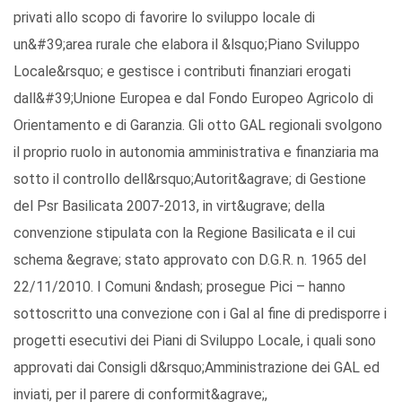
privati allo scopo di favorire lo sviluppo locale di
un&#39;area rurale che elabora il &lsquo;Piano Sviluppo
Locale&rsquo; e gestisce i contributi finanziari erogati
dall&#39;Unione Europea e dal Fondo Europeo Agricolo di
Orientamento e di Garanzia. Gli otto GAL regionali svolgono
il proprio ruolo in autonomia amministrativa e finanziaria ma
sotto il controllo dell&rsquo;Autorit&agrave; di Gestione
del Psr Basilicata 2007-2013, in virt&ugrave; della
convenzione stipulata con la Regione Basilicata e il cui
schema &egrave; stato approvato con D.G.R. n. 1965 del
22/11/2010. I Comuni &ndash; prosegue Pici – hanno
sottoscritto una convezione con i Gal al fine di predisporre i
progetti esecutivi dei Piani di Sviluppo Locale, i quali sono
approvati dai Consigli d&rsquo;Amministrazione dei GAL ed
inviati, per il parere di conformit&agrave;,