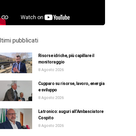
ltimi pubblicati
Risorse idriche, più capillare il
monitoraggio
8 Agosto 2026
Cupparo su risorse, lavoro, energia
e sviluppo
8 Agosto 2026
Latronico: auguri all’Ambasciatore
Cospito
8 Agosto 2026