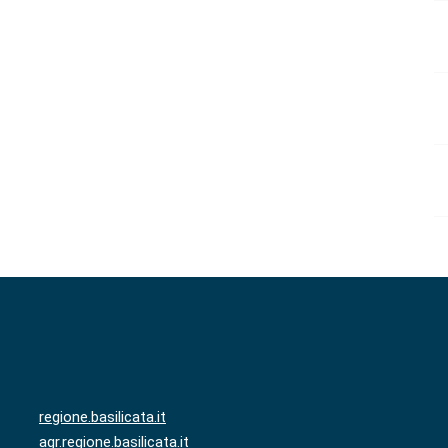
regione.basilicata.it
agr.regione.basilicata.it