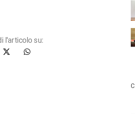
i l'articolo su:
C