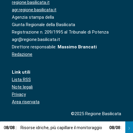
regione.basilicata.it
agr.regione.basilicata.it
Agenzia stampa della
Giunta Regionale della Basilicata
Registrazione n. 209/1995 al Tribunale di Potenza
agr@regione.basilicata.it
Direttore responsabile:
Massimo Brancati
Redazione
Link utili
Lista RSS
Note legali
Privacy
Area riservata
©2025 Regione Basilicata
08
/
08
:
Risorse idriche, più capillare il monitoraggio
08
/
08
:
Cup