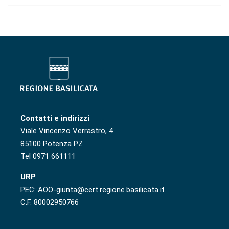
Contatti e indirizzi
Viale Vincenzo Verrastro, 4
85100 Potenza PZ
Tel 0971 661111
URP
PEC: AOO-giunta@cert.regione.basilicata.it
C.F. 80002950766