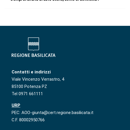
Contatti e indirizzi
Viale Vincenzo Verrastro, 4
85100 Potenza PZ
Tel 0971 661111
URP
PEC: AOO-giunta@cert.regione.basilicata.it
C.F. 80002950766