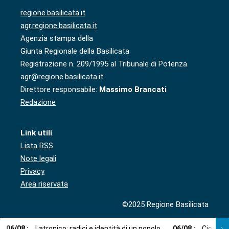
regione.basilicata.it
agr.regione.basilicata.it
Agenzia stampa della
Giunta Regionale della Basilicata
Registrazione n. 209/1995 al Tribunale di Potenza
agr@regione.basilicata.it
Direttore responsabile:
Massimo Brancati
Redazione
Link utili
Lista RSS
Note legali
Privacy
Area riservata
©2025 Regione Basilicata
06
/
08
:
Latronico: radici e identità di un popolo
06
/
08
:
Cicala: 