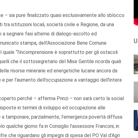
ise – sia pure finalizzato quasi esclusivamente allo sblocco
i tra istituzioni locali, società civile e Regione, da una
 a segnare fasi alterne di dialogo-ascolto ed
U
comunicato stampa, dell’Associazione Bene Comune
 il quale “l’incomprensione è soprattutto per gli ostacoli
elli che il sottosegretario del Mise Gentile ricorda quali
e delle risorse minerarie ed energetiche lucane ancora da
ure e per l’aumento dell’occupazione a vantaggio dell’intera
operto perché – afferma Prinzi – non sarà certo la social
 risposte in termini di sviluppo ed occupazione alle
e a tamponare, parzialmente, l’emergenza povertà diffusa
Solo qualche giorno fa in Consiglio l’assessore Franconi, in
ifre che riguardano gli impegni di spesa del PO Val d’Agri