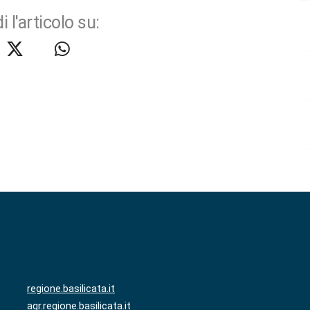
i l'articolo su:
regione.basilicata.it
agr.regione.basilicata.it