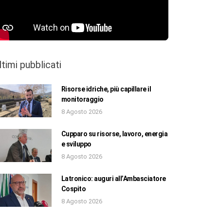
ltimi pubblicati
Risorse idriche, più capillare il
monitoraggio
8 Agosto 2026
Cupparo su risorse, lavoro, energia
e sviluppo
8 Agosto 2026
Latronico: auguri all’Ambasciatore
Cospito
8 Agosto 2026