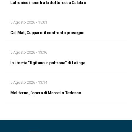
Latronico incontra la dottoressa Calabrò
5 Agosto 2026 - 15:01
CallMat, Cupparo: il confronto prosegue
5 Agosto 2026 - 13:36
In libreria “Il gitano in poltrona” di Lalinga
5 Agosto 2026 - 13:14
Moliterno, l’opera di Marcello Tedesco